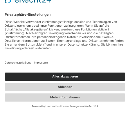
anschließende anwaltliche Beratung oder notarielle
Beurkundung.
Wichtige Verfügungen
Entlasten Sie Ihre Angehörigen!
Haben Sie sich schon einmal mit der Frage befasst,
was passiert, wenn Sie aufgrund eines Unfalls
oder einer Krankheit keine eigenen
Entscheidungen mehr treffen können? Mit
wichtigen Verfügungen legen Sie fest, was in
einem solchen Fall mit Ihnen geschehen soll. Hier
ist eine Beratung durch den Arzt und/oder
Rechtsanwalt Ihres Vertrauens oft hilfreich.