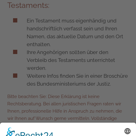
Testaments:
Ein Testament muss eigenhändig und
handschriftlich verfasst sein und Ihren
Namen, das aktuelle Datum und den Ort
enthalten.
Ihre Angehörigen sollten über den
Verbleib des Testaments unterrichtet
werden.
Weitere Infos finden Sie in einer Broschüre
des Bundesministeriums der Justiz.
Bitte beachten Sie: Diese Erklärung ist keine
Rechtsberatung. Bei allen juristischen Fragen raten wir
Ihnen, professionelle Hilfe in Anspruch zu nehmen, die
wir Ihnen auf Wunsch gerne vermitteln. Vollständige
Rechtssicherheit erhalten Sie auch beim
handschriftlichen Testament nur durch eine