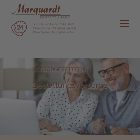
Stammhaus Calau: Tel. 03541 - 26 03
Filiale Vetschau: Tel. 035433 - 59 27 71
Filiale Drebkau: Tel. 035602 - 206 42
VORSORGE TREFFEN
Bestattungsvorsorge